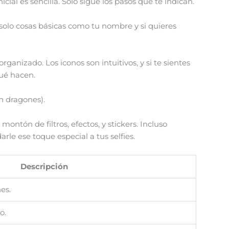
icial es sencilla. Solo sigue los pasos que te indican.
 solo cosas básicas como tu nombre y si quieres
organizado. Los iconos son intuitivos, y si te sientes
qué hacen.
in dragones).
ontón de filtros, efectos, y stickers. Incluso
arle ese toque especial a tus selfies.
Descripción
es.
o.