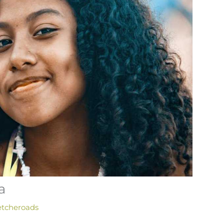
a
etcheroads